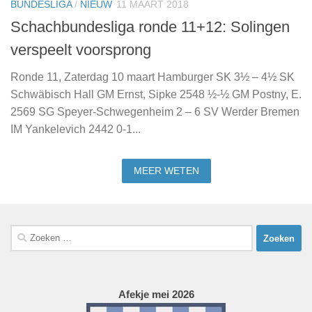
BUNDESLIGA
/
NIEUW
11 MAART 2018
Schachbundesliga ronde 11+12: Solingen
verspeelt voorsprong
Ronde 11, Zaterdag 10 maart Hamburger SK 3½ – 4½ SK
Schwäbisch Hall GM Ernst, Sipke 2548 ½-½ GM Postny, E.
2569 SG Speyer-Schwegenheim 2 – 6 SV Werder Bremen
IM Yankelevich 2442 0-1...
MEER WETEN
Zoeken
naar:
Afekje mei 2026