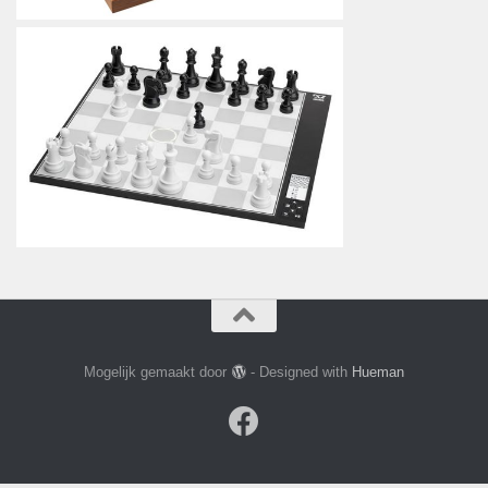
Mogelijk gemaakt door
- Designed with
Hueman