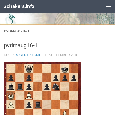
Schakers.info
Skip to content
PVDMAUG16-1
pvdmaug16-1
DOOR
ROBERT KLOMP
·
11 SEPTEMBER 2016