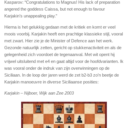
Kasparov: “Congratulations to Magnus! His lack of preparation
angered the goddess Caissa, but not enough to favour
Karjakin’s unappealing play.”
Hierna is het gelukkig gedaan met de kritiek en komt er veel
moois voorbij. Karjakin heeft een prachtige klassieke stijl, vooral
met zwart. Hier zie je de Minister of Defence aan het werk.
Gezonde natuurlijk zetten, gericht op stukkenactiviteit en als de
gelegenheid zich voordoet de tegenaanval. Met wit opent hij
vrijwel uitsluitend met e4 en gaat altijd voor de hoofdvarianten. Ik
was vooral onder de indruk van zijn overwinningen op de
Siciliaan. In de loop der jaren werd de zet b2-b3 zo’n beetje de
Karjakin manoeuvre in diverse Siciliaanse posities:
Karjakin – Nijboer, Wijk aan Zee 2003