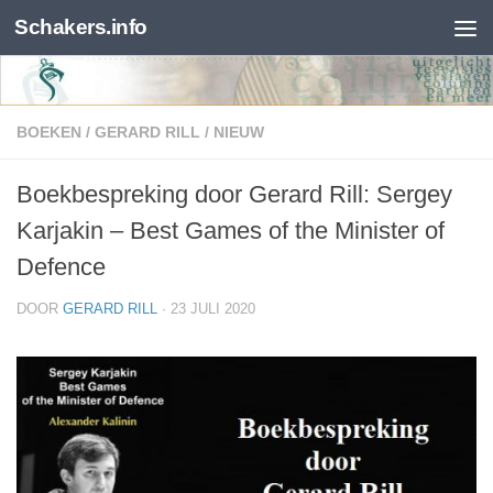
Schakers.info
Skip to content
BOEKEN
/
GERARD RILL
/
NIEUW
Boekbespreking door Gerard Rill: Sergey
Karjakin – Best Games of the Minister of
Defence
DOOR
GERARD RILL
·
23 JULI 2020