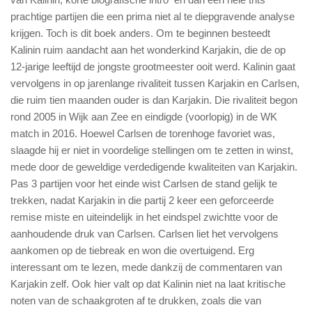
prachtige partijen die een prima niet al te diepgravende analyse
krijgen. Toch is dit boek anders. Om te beginnen besteedt
Kalinin ruim aandacht aan het wonderkind Karjakin, die de op
12-jarige leeftijd de jongste grootmeester ooit werd. Kalinin gaat
vervolgens in op jarenlange rivaliteit tussen Karjakin en Carlsen,
die ruim tien maanden ouder is dan Karjakin. Die rivaliteit begon
rond 2005 in Wijk aan Zee en eindigde (voorlopig) in de WK
match in 2016. Hoewel Carlsen de torenhoge favoriet was,
slaagde hij er niet in voordelige stellingen om te zetten in winst,
mede door de geweldige verdedigende kwaliteiten van Karjakin.
Pas 3 partijen voor het einde wist Carlsen de stand gelijk te
trekken, nadat Karjakin in die partij 2 keer een geforceerde
remise miste en uiteindelijk in het eindspel zwichtte voor de
aanhoudende druk van Carlsen. Carlsen liet het vervolgens
aankomen op de tiebreak en won die overtuigend. Erg
interessant om te lezen, mede dankzij de commentaren van
Karjakin zelf. Ook hier valt op dat Kalinin niet na laat kritische
noten van de schaakgroten af te drukken, zoals die van