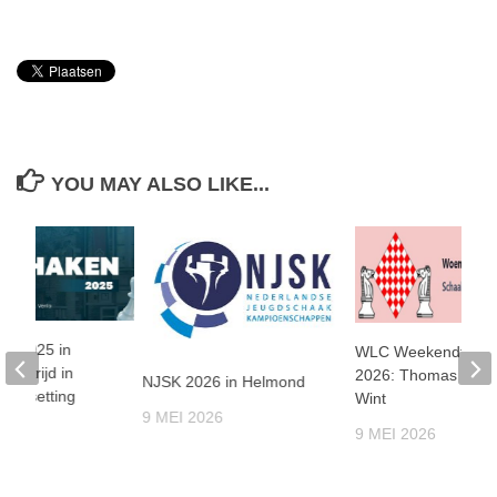
YOU MAY ALSO LIKE...
en 2025 in
WLC Weekendtoern
nenstrijd in
2026: Thomas Beer
NJSK 2026 in Helmond
le setting
Wint
9 MEI 2026
25
9 MEI 2026