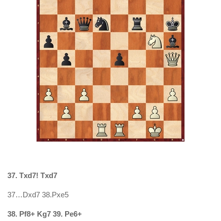
37. Txd7! Txd7
37…Dxd7 38.Pxe5
38. Pf8+ Kg7 39. Pe6+