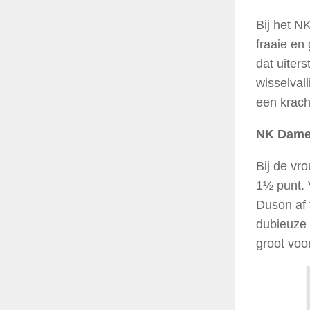
Bij het N
fraaie en
dat uiter
wisselval
een krach
NK Dame
Bij de vr
1½ punt. 
Duson af 
dubieuze 
groot voo