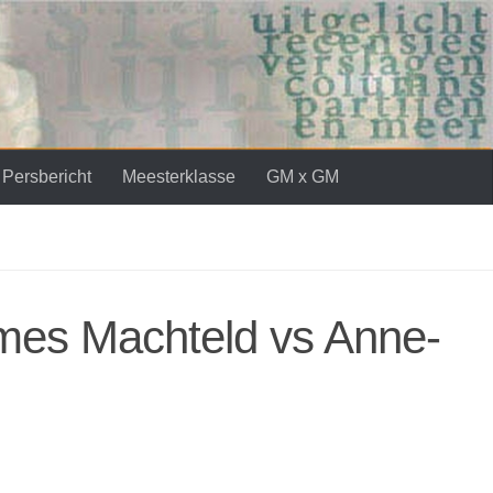
Persbericht
Meesterklasse
GM x GM
mes Machteld vs Anne-