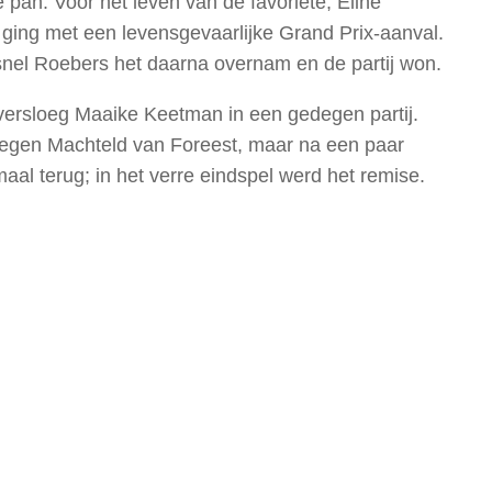
pan. Voor het leven van de favoriete, Eline
 ging met een levensgevaarlijke Grand Prix-aanval.
snel Roebers het daarna overnam en de partij won.
ersloeg Maaike Keetman in een gedegen partij.
tegen Machteld van Foreest, maar na een paar
al terug; in het verre eindspel werd het remise.