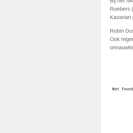
Bij het N
Roebers (
Kazarian 
Robin Dus
Ook reger
onnauwkeu