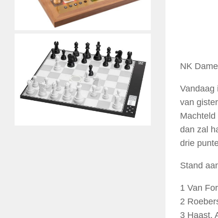
NK Dames
Vandaag i
van gister
Machteld 
dan zal h
drie punt
Stand aan
1 Van For
2 Roebers
3 Haast, 