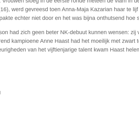
K Vrouwen sloeg in de eerste ronde meteen de vlam in de 
16), werd gevreesd toen Anna-Maja Kazarian haar te lijf
pakte echter niet door en het was bijna onthutsend hoe 
on had zich geen beter NK-debuut kunnen wensen: zij v
end kampioene Anne Haast had het moeilijk met zwart 
righeden van het vijftienjarige talent kwam Haast helema