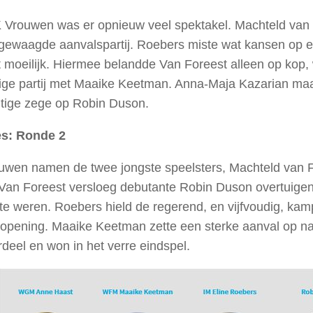
K Vrouwen was er opnieuw veel spektakel. Machteld van 
 gewaagde aanvalspartij. Roebers miste wat kansen op ee
st moeilijk. Hiermee belandde Van Foreest alleen op kop
lige partij met Maaike Keetman. Anna-Maja Kazarian maa
tige zege op Robin Duson.
s: Ronde 2
ouwen namen de twee jongste speelsters, Machteld van Fo
Van Foreest versloeg debutante Robin Duson overtuigend
te weren. Roebers hield de regerend, en vijfvoudig, kam
opening. Maaike Keetman zette een sterke aanval op na
rdeel en won in het verre eindspel.