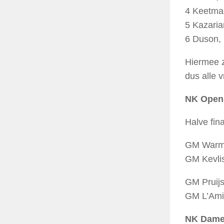
4 Keetma
5 Kazari
6 Duson, 
Hiermee z
dus alle v
NK Open
Halve fin
GM Warme
GM Kevlis
GM Pruijs
GM L’Ami
NK Dame