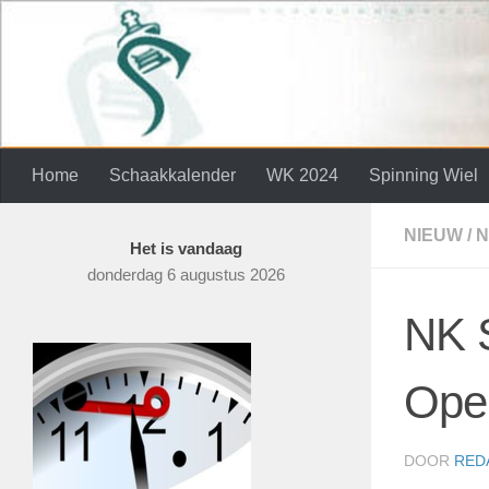
Skip to content
Home
Schaakkalender
WK 2024
Spinning Wiel
NIEUW
/
N
Het is vandaag
donderdag 6 augustus 2026
NK 
Ope
DOOR
RED