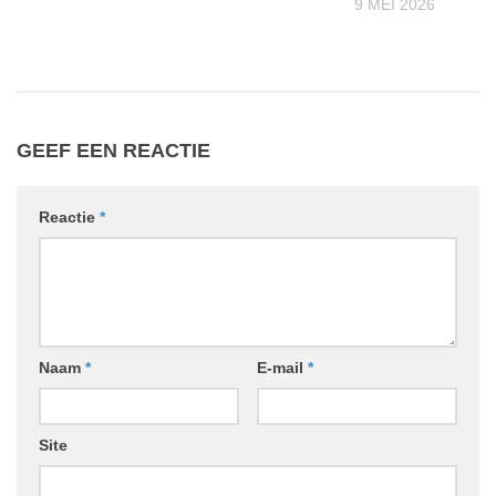
25
9 MEI 2026
GEEF EEN REACTIE
Reactie
*
Naam
*
E-mail
*
Site