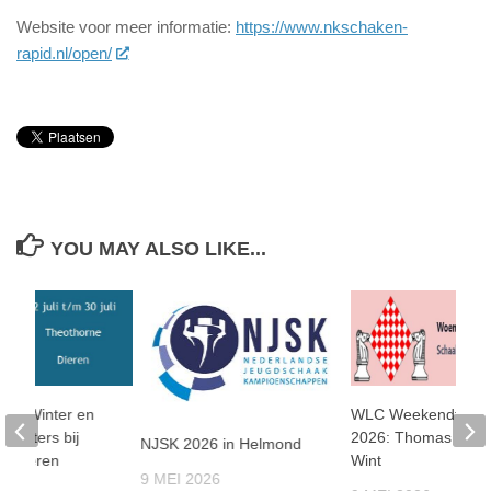
Website voor meer informatie:
https://www.nkschaken-
rapid.nl/open/
YOU MAY ALSO LIKE...
 De Winter en
WLC Weekendtoern
meesters bij
2026: Thomas Beer
NJSK 2026 in Helmond
n Dieren
Wint
9 MEI 2026