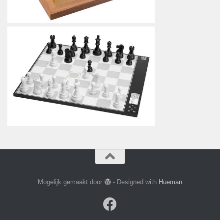
Mogelijk gemaakt door
- Designed with
Hueman