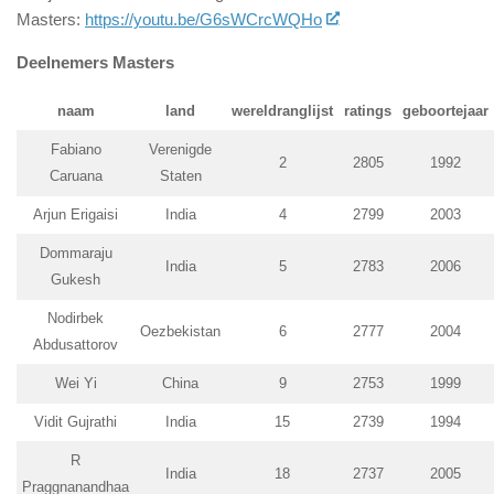
Masters:
https://youtu.be/G6sWCrcWQHo
Deelnemers Masters
naam
land
wereldranglijst
ratings
geboortejaar
Fabiano
Verenigde
2
2805
1992
Caruana
Staten
Arjun Erigaisi
India
4
2799
2003
Dommaraju
India
5
2783
2006
Gukesh
Nodirbek
Oezbekistan
6
2777
2004
Abdusattorov
Wei Yi
China
9
2753
1999
Vidit Gujrathi
India
15
2739
1994
R
India
18
2737
2005
Praggnanandhaa