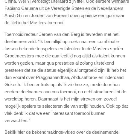
China. Wei Yi verdedigt uiteraard zijn titel. Ook eerdere winnaars
Fabiano Caruana uit de Verenigde Staten en de Nederlanders
Anish Giri en Jorden van Foreest doen opnieuw een gooi naar
de titel in het Masters-toernooi.
Toernooidirecteur Jeroen van den Berg is tevreden met het
deelnemersveld. “Ik ben altijd op zoek naar een combinatie
tussen bekende topspelers en talenten. In de Masters spelen
Grootmeesters mee die qua leeftijd nog altijd als talent kunnen
worden gezien, maar qua prestaties al zolang uitstekend
presteren dat ze die status eigenlijk al ontgroeid zijn. Ik heb het
dan vooral over Praggnanandhaa, Abdusattorov en inderdaad
Gukesh. Ik ben er trots op als ik zie hoe ze, mede door hun
eerdere deelnames aan ons toernooi, nu echt structureel tot de
wereldtop horen. Daarnaast is het mijn streven om zoveel
mogelijk spelers te selecteren die van strijd houden. Ook op dat
vlak denk ik dat we een interessant toernooi kunnen
verwachten.”
Bekijk hier de bekendmakings-video over de deelnemende