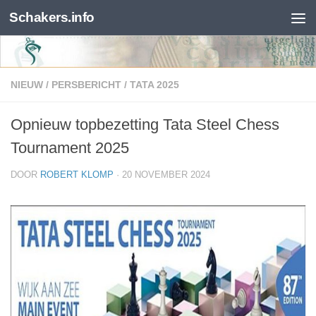
Schakers.info
Skip to content
NIEUW
/
PERSBERICHT
/
TATA 2025
Opnieuw topbezetting Tata Steel Chess
Tournament 2025
DOOR
ROBERT KLOMP
·
20 NOVEMBER 2024