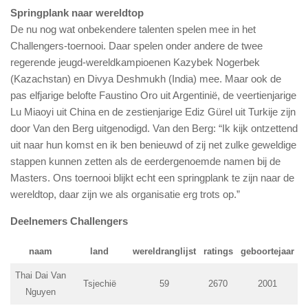
Springplank naar wereldtop
De nu nog wat onbekendere talenten spelen mee in het
Challengers-toernooi. Daar spelen onder andere de twee
regerende jeugd-wereldkampioenen Kazybek Nogerbek
(Kazachstan) en Divya Deshmukh (India) mee. Maar ook de
pas elfjarige belofte Faustino Oro uit Argentinië, de veertienjarige
Lu Miaoyi uit China en de zestienjarige Ediz Gürel uit Turkije zijn
door Van den Berg uitgenodigd. Van den Berg: “Ik kijk ontzettend
uit naar hun komst en ik ben benieuwd of zij net zulke geweldige
stappen kunnen zetten als de eerdergenoemde namen bij de
Masters. Ons toernooi blijkt echt een springplank te zijn naar de
wereldtop, daar zijn we als organisatie erg trots op.”
Deelnemers Challengers
naam
land
wereldranglijst
ratings
geboortejaar
Thai Dai Van
Tsjechië
59
2670
2001
Nguyen