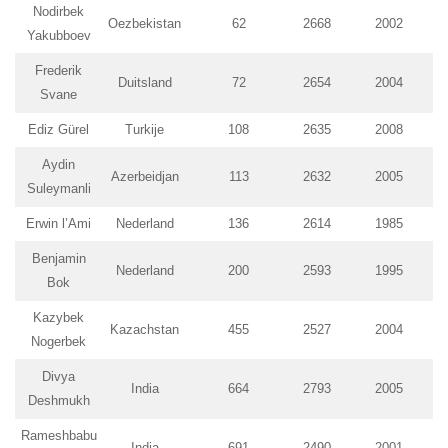
Nodirbek
Oezbekistan
62
2668
2002
Yakubboev
Frederik
Duitsland
72
2654
2004
Svane
Ediz Gürel
Turkije
108
2635
2008
Aydin
Azerbeidjan
113
2632
2005
Suleymanli
Erwin l’Ami
Nederland
136
2614
1985
Benjamin
Nederland
200
2593
1995
Bok
Kazybek
Kazachstan
455
2527
2004
Nogerbek
Divya
India
664
2793
2005
Deshmukh
Rameshbabu
India
691
2490
2001