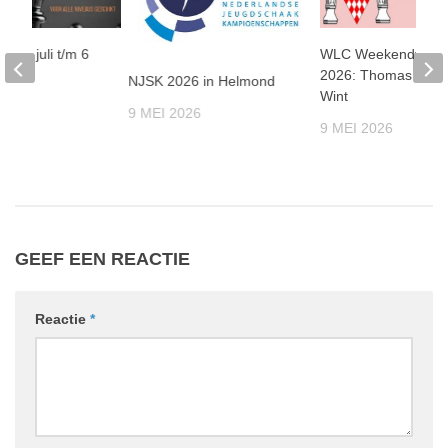
 31 juli t/m 6
WLC Weekendtoern
2026: Thomas Beer
NJSK 2026 in Helmond
Wint
025
9 MEI 2026
9 MEI 2026
GEEF EEN REACTIE
Reactie
*