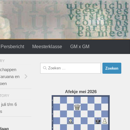
Persbericht
Meesterklasse
GM x GM
ORY
Zoeken
chappen
naar:
aruana en
ioen
Afekje mei 2026
STORY
uli t/m 6
us
ndaag