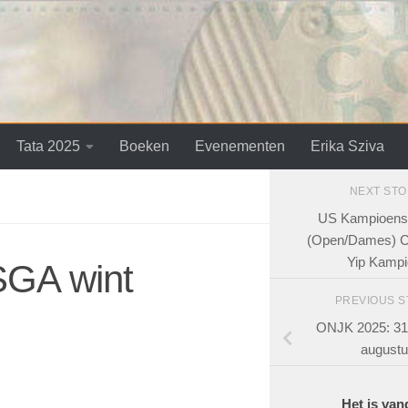
Tata 2025
Boeken
Evenementen
Erika Sziva
NEXT ST
US Kampioens
(Open/Dames) C
Yip Kamp
SGA wint
PREVIOUS 
ONJK 2025: 31 j
august
Het is va