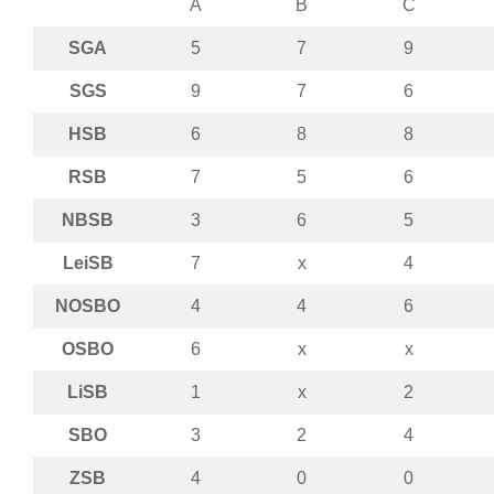
A
B
C
SGA
5
7
9
SGS
9
7
6
HSB
6
8
8
RSB
7
5
6
NBSB
3
6
5
LeiSB
7
x
4
NOSBO
4
4
6
OSBO
6
x
x
LiSB
1
x
2
SBO
3
2
4
ZSB
4
0
0