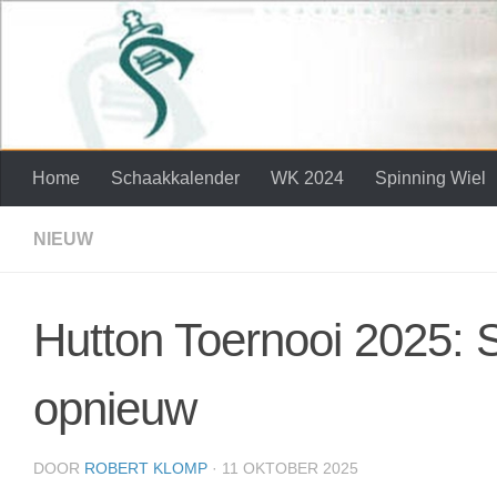
Skip to content
Home
Schaakkalender
WK 2024
Spinning Wiel
NIEUW
Hutton Toernooi 2025: 
opnieuw
DOOR
ROBERT KLOMP
·
11 OKTOBER 2025