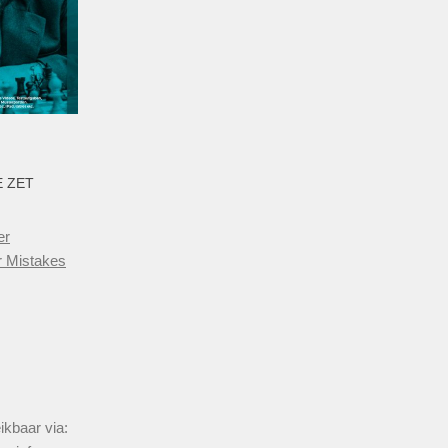
E ZET
er
r Mistakes
ikbaar via: