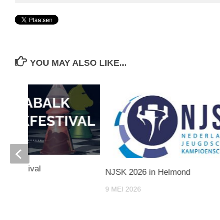
YOU MAY ALSO LIKE...
aakfestival
NJSK 2026 in Helmond
9 MEI 2026