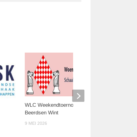
KNSB C
WLC Weekendtoernooi 2026: Thomas
9: HM
Beerdsen Wint
28 APRI
9 MEI 2026