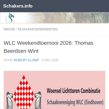
Schakers.info
Skip to content
NIEUW
/
SCHAAKEVENEMENTEN
WLC Weekendtoernooi 2026: Thomas
Beerdsen Wint
DOOR
ROBERT KLOMP
·
9 MEI 2026