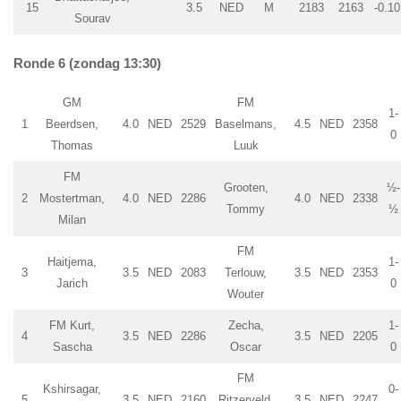
15
3.5
NED
M
2183
2163
-0.10
Sourav
Ronde 6 (zondag 13:30)
GM
FM
1-
1
Beerdsen,
4.0
NED
2529
Baselmans,
4.5
NED
2358
0
Thomas
Luuk
FM
Grooten,
½-
2
Mostertman,
4.0
NED
2286
4.0
NED
2338
Tommy
½
Milan
FM
Haitjema,
1-
3
3.5
NED
2083
Terlouw,
3.5
NED
2353
Jarich
0
Wouter
FM Kurt,
Zecha,
1-
4
3.5
NED
2286
3.5
NED
2205
Sascha
Oscar
0
FM
Kshirsagar,
0-
5
3.5
NED
2160
Ritzerveld,
3.5
NED
2247