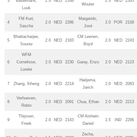
3
Baselmans,
2.5
NED
2358
2.5
NED
2353
Wouter
Luuk
FM Kurt,
Margarido,
4
2.0
NED
2286
2.0
POR
2158
Sascha
José
Bhattacharjee,
CM Leenen,
5
2.0
NED
2183
2.0
NED
2243
Sourav
Boyd
WFM
6
Cornelisse,
2.0
NED
2230
Garay, Enzo
2.0
NED
2123
Lorelei
Haitjema,
7
Zhang, Xiheng
2.0
NED
2214
2.0
NED
2083
Jarich
Verhoeven,
8
2.0
NED
2091
Chua, Ethan
2.0
NED
2213
Robin
Thijssen,
CM Aishwin
9
2.0
NED
2143
1.5
IND
2206
Freek
Daniel
Zecha,