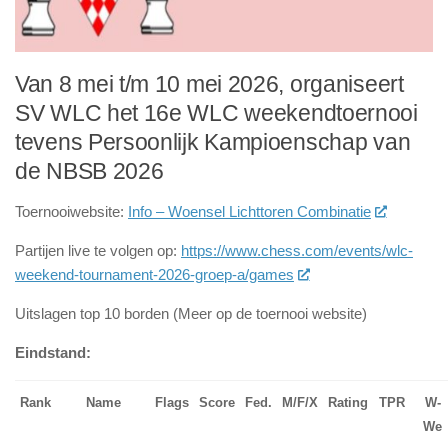
Van 8 mei t/m 10 mei 2026, organiseert
SV WLC het 16e WLC weekendtoernooi
tevens Persoonlijk Kampioenschap van
de NBSB 2026
Toernooiwebsite:
Info – Woensel Lichttoren Combinatie
Partijen live te volgen op:
https://www.chess.com/events/wlc-
weekend-tournament-2026-groep-a/games
Uitslagen top 10 borden (Meer op de toernooi website)
Eindstand:
Rank
Name
Flags
Score
Fed.
M/F/X
Rating
TPR
W-
We