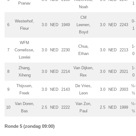
Pranav
1
Noah
CM
Westerhof,
0-
6
3.0
NED
1949
Leenen,
3.0
NED
2243
Fleur
1
Boyd
WFM
Chua,
1-
7
Cornelisse,
3.0
NED
2230
3.0
NED
2213
Ethan
0
Lorelei
Zhang,
Van Dijken,
1-
8
3.0
NED
2214
3.0
NED
2021
Xiheng
Rex
0
Thijssen,
De Vries,
½-
9
3.0
NED
2143
3.0
NED
2003
Freek
Leon
½
Van Doren,
Van Zon,
½-
10
2.5
NED
2222
2.5
NED
1999
Bas
Paul
½
Ronde 5 (zondag 09:00)