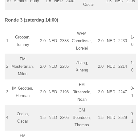
10
Simons, Rudy
1.5
NED
2030
1.5
NED
2205
Oscar
Ronde 3 (zaterdag 14:00)
WFM
Grooten,
1-
1
2.0
NED
2338
Cornelisse,
2.0
NED
2230
Tommy
0
Lorelei
FM
Zhang,
1-
2
Mostertman,
2.0
NED
2286
2.0
NED
2214
Xiheng
0
Milan
FM
IM Grooten,
0-
3
2.0
NED
2198
Ritzerveld,
2.0
NED
2247
Herman
1
Noah
GM
Zecha,
0-
4
1.5
NED
2205
Beerdsen,
1.5
NED
2529
Oscar
1
Thomas
FM