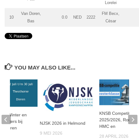
Lorelei
Van Doren,
FM Becx,
10
0.0
NED
2222
Bas
César
YOU MAY ALSO LIKE...
KNSB Competitie
 De Winter en
2025/2026, Ronde 9
meesters bij
NJSK 2026 in Helmond
HMC en
n Dieren
9 MEI 2026
28 APRIL 2026
25