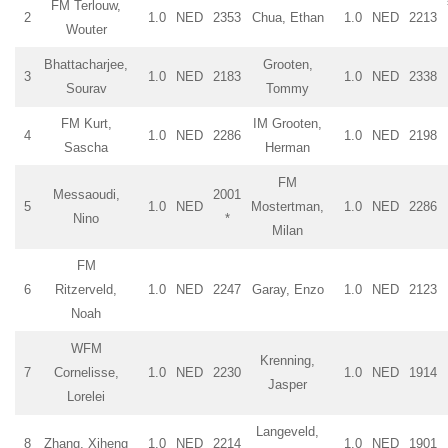
FM Terlouw,
2
1.0
NED
2353
Chua, Ethan
1.0
NED
2213
Wouter
Bhattacharjee,
Grooten,
3
1.0
NED
2183
1.0
NED
2338
Sourav
Tommy
FM Kurt,
IM Grooten,
4
1.0
NED
2286
1.0
NED
2198
Sascha
Herman
FM
Messaoudi,
2001
5
1.0
NED
Mostertman,
1.0
NED
2286
Nino
*
Milan
FM
6
Ritzerveld,
1.0
NED
2247
Garay, Enzo
1.0
NED
2123
Noah
WFM
Krenning,
7
Cornelisse,
1.0
NED
2230
1.0
NED
1914
Jasper
Lorelei
Langeveld,
8
Zhang, Xiheng
1.0
NED
2214
1.0
NED
1901