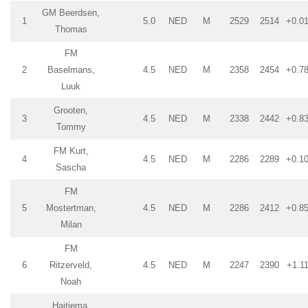
GM Beerdsen,
1
5.0
NED
M
2529
2514
+0.0
Thomas
FM
2
Baselmans,
4.5
NED
M
2358
2454
+0.7
Luuk
Grooten,
3
4.5
NED
M
2338
2442
+0.8
Tommy
FM Kurt,
4
4.5
NED
M
2286
2289
+0.1
Sascha
FM
5
Mostertman,
4.5
NED
M
2286
2412
+0.8
Milan
FM
6
Ritzerveld,
4.5
NED
M
2247
2390
+1.1
Noah
Haitjema,