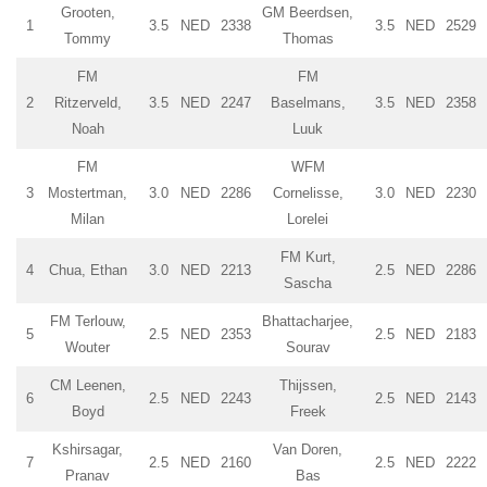
Grooten,
GM Beerdsen,
1
3.5
NED
2338
3.5
NED
2529
Tommy
Thomas
FM
FM
2
Ritzerveld,
3.5
NED
2247
Baselmans,
3.5
NED
2358
Noah
Luuk
FM
WFM
3
Mostertman,
3.0
NED
2286
Cornelisse,
3.0
NED
2230
Milan
Lorelei
FM Kurt,
4
Chua, Ethan
3.0
NED
2213
2.5
NED
2286
Sascha
FM Terlouw,
Bhattacharjee,
5
2.5
NED
2353
2.5
NED
2183
Wouter
Sourav
CM Leenen,
Thijssen,
6
2.5
NED
2243
2.5
NED
2143
Boyd
Freek
Kshirsagar,
Van Doren,
7
2.5
NED
2160
2.5
NED
2222
Pranav
Bas