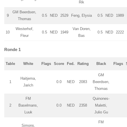
Rik
GM Beerdsen,
9
0.5
NED
2529
Feng, Elysia
0.5
NED
1989
Thomas
Westerhof,
Van Doren,
10
0.5
NED
1949
0.5
NED
2222
Fleur
Bas
Ronde 1
Table
White
Flags
Score
Fed.
Rating
Black
Flags
GM
Haitjema,
1
0.0
NED
2083
Beerdsen,
Jarich
Thomas
FM
Quinones-
2
Baselmans,
0.0
NED
2358
Maletti,
Luuk
Julio Gu
FM
Simons,