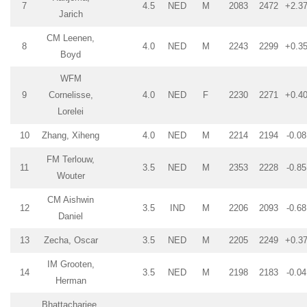
7
4.5
NED
M
2083
2472
+2.3
Jarich
CM Leenen,
8
4.0
NED
M
2243
2299
+0.3
Boyd
WFM
9
Cornelisse,
4.0
NED
F
2230
2271
+0.4
Lorelei
10
Zhang, Xiheng
4.0
NED
M
2214
2194
-0.08
FM Terlouw,
11
3.5
NED
M
2353
2228
-0.85
Wouter
CM Aishwin
12
3.5
IND
M
2206
2093
-0.68
Daniel
13
Zecha, Oscar
3.5
NED
M
2205
2249
+0.3
IM Grooten,
14
3.5
NED
M
2198
2183
-0.04
Herman
Bhattacharjee,