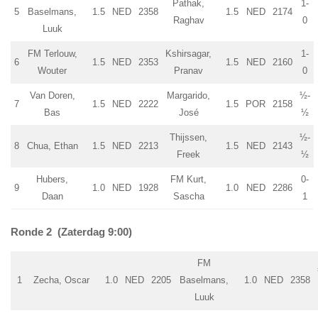
Pathak,
1-
5
Baselmans,
1.5
NED
2358
1.5
NED
2174
Raghav
0
Luuk
FM Terlouw,
Kshirsagar,
1-
6
1.5
NED
2353
1.5
NED
2160
Wouter
Pranav
0
Van Doren,
Margarido,
½-
7
1.5
NED
2222
1.5
POR
2158
Bas
José
½
Thijssen,
½-
8
Chua, Ethan
1.5
NED
2213
1.5
NED
2143
Freek
½
Hubers,
FM Kurt,
0-
9
1.0
NED
1928
1.0
NED
2286
Daan
Sascha
1
Ronde 2 (Zaterdag 9:00)
FM
1
Zecha, Oscar
1.0
NED
2205
Baselmans,
1.0
NED
2358
Luuk