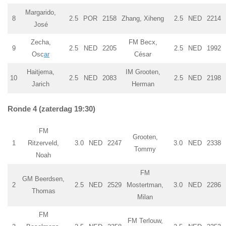
Margarido,
8
2.5
POR
2158
Zhang, Xiheng
2.5
NED
2214
José
Zecha,
FM Becx,
9
2.5
NED
2205
2.5
NED
1992
Osc
ar
César
Haitjema,
IM Grooten,
10
2.5
NED
2083
2.5
NED
2198
Jarich
Herman
Ronde 4 (zaterdag 19:30)
FM
Grooten,
1
Ritzerveld,
3.0
NED
2247
3.0
NED
2338
Tommy
Noah
FM
GM Beerdsen,
2
2.5
NED
2529
Mostertman,
3.0
NED
2286
Thomas
Milan
FM
FM Terlouw,