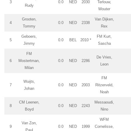
3
0.0
NED
2030
Terlouw,
Rudy
Wouter
Grooten,
Van Dijken,
4
0.0
NED
2338
Tommy
Rex
Geboers,
FM Kurt,
5
0.0
BEL
2010 *
Jimmy
Sascha
FM
De Vries,
6
Mostertman,
0.0
NED
2286
Leon
Milan
FM
Wuijts,
7
0.0
NED
2003
Ritzerveld,
Johan
Noah
CM Leenen,
Messaoudi,
8
0.0
NED
2243
Boyd
Nino
WFM
Van Zon,
9
0.0
NED
1999
Cornelisse,
Paul