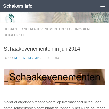
Schakers.info
Skip to content
REDACTIE
/
SCHAAKEVENEMENTEN
/
TOERNOOIEN
/
UITGELICHT
Schaakevenementen in juli 2014
DOOR
ROBERT KLOMP
·
1 JULI 2014
Nadat er afgelopen maand vooral op internationaal niveau een
aantal toptoernooien heeft plaatsgevonden is het nu de beurt aan