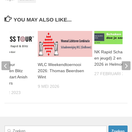
YOU MAY ALSO LIKE...
NK Rapid Schaken 
en jeugd) 2 en 3 me
2026 in Helmond
ess Tour
WLC Weekendtoernooi
apid en Blitz
2026: Thomas Beerdsen
27 FEBRUARI 2026
ige start Anish
Wint
toppers
9 MEI 2026
MBER 2023
Zoeken