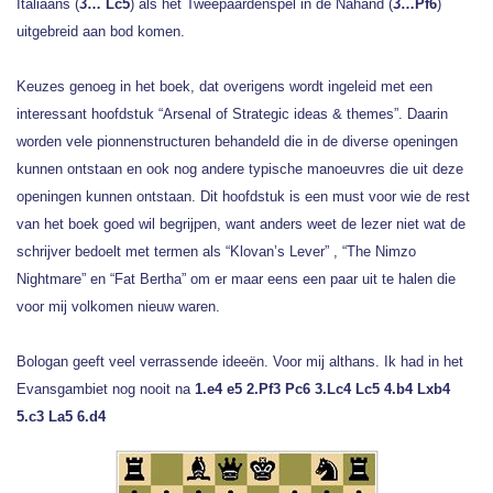
Italiaans (
3… Lc5
) als het Tweepaardenspel in de Nahand (
3…Pf6
)
uitgebreid aan bod komen.
Keuzes genoeg in het boek, dat overigens wordt ingeleid met een
interessant hoofdstuk “Arsenal of Strategic ideas & themes”. Daarin
worden vele pionnenstructuren behandeld die in de diverse openingen
kunnen ontstaan en ook nog andere typische manoeuvres die uit deze
openingen kunnen ontstaan. Dit hoofdstuk is een must voor wie de rest
van het boek goed wil begrijpen, want anders weet de lezer niet wat de
schrijver bedoelt met termen als “Klovan’s Lever” , “The Nimzo
Nightmare” en “Fat Bertha” om er maar eens een paar uit te halen die
voor mij volkomen nieuw waren.
Bologan geeft veel verrassende ideeën. Voor mij althans. Ik had in het
Evansgambiet nog nooit na
1.e4 e5 2.Pf3 Pc6 3.Lc4 Lc5 4.b4 Lxb4
5.c3 La5 6.d4