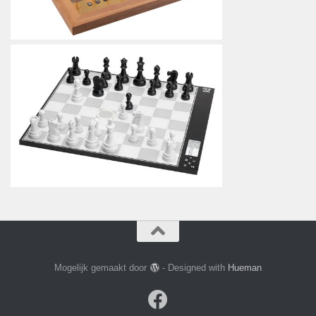
Mogelijk gemaakt door
- Designed with
Hueman