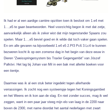
Ik had er al een aardige carrière opzitten toen ik besloot om 1.e4 met
1…,e5 te gaan beantwoorden. Heel voorzichtig begon ik met dat zetje,
aanvankelijk alleen als ik zeker wist dat mijn tegenstander Spaans zou
spelen. Maar 1…,e5 beviel goed en ik wilde dat toch vaker gaan spelen.
En om alle gevaren na bijvoorbeeld 1.e4 e5 2.Pf3 Pc6 3.Lc4 te kunnen
bezweren kocht ik op een zomerse dag in het begin van deze eeuw in
Dieren “Zweisspringersystem bis Traxler Gegengambit” van Jószef
Palkövi. Het lag bij Johan van Mil in een bak met allerlei boeken voor
een tientje.
Daarmee was ik al een stuk beter ingedekt tegen allerhande
verrassingen. Ik zocht nog een systeempje tegen het Koningsgambiet
en het Weens en ik kon aan de slag. En niet zonder succes, mag ik wel
zeggen, want in een paar jaar steeg mijn elo van laag in de 2200 naar
boven de 2300, met name doordat het aantal nederlagen met zwart