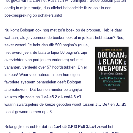
het geval wit na 1.e4 het Russisch wil vermijden. Beide boeken pasten
aardig in mijn straatje, dus allebei behandelde ik ze ooit in een
boekbespreking op schakers.info!
Nu komt Bologan ook nog met zo’n boek op de proppen. Heb je daar
wat aan, als je voornoemde boeken ook al in je kast hebt staan? Nou,
zeker weten! Je hebt dan dik 500 pagina’s (nu ja,
niet overdrijven, de laatste bijna 50 pagina’s zijn
overzichten van partijen en varianten) vol met
varianten, verdeeld over 57 hoofdstukken. En er
is keus! Waar veel auteurs alleen hun eigen
favoriete systeem behandelen geeft Bologan
alternatieven. Dat kunnen minder belangrijke
keuzes zijn zoals na
1.e4 e5 2.d4 exd4 3.c3
waarin zwartspelers de keuze geboden wordt tussen
3… De7
en
3…d5
naast gewoon nemen op c3.
Belangrijker is echter dat na
1.e4 e5 2.Pf3 Pc6 3.Lc4
zowel het