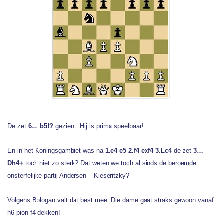
De zet
6… b5!?
gezien. Hij is prima speelbaar!
En in het Koningsgambiet was na
1.e4 e5 2.f4 exf4 3.Lc4
de zet
3…
Dh4+
toch niet zo sterk? Dat weten we toch al sinds de beroemde
onsterfelijke partij Andersen – Kieseritzky?
Volgens Bologan valt dat best mee. Die dame gaat straks gewoon vanaf
h6 pion f4 dekken!