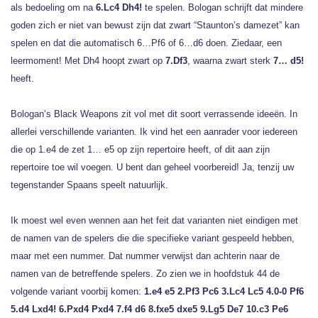
als bedoeling om na
6.Lc4 Dh4!
te spelen. Bologan schrijft dat mindere
goden zich er niet van bewust zijn dat zwart “Staunton’s damezet” kan
spelen en dat die automatisch 6…Pf6 of 6…d6 doen. Ziedaar, een
leermoment! Met Dh4 hoopt zwart op
7.Df3
, waarna zwart sterk
7… d5!
heeft.
Bologan’s Black Weapons zit vol met dit soort verrassende ideeën. In
allerlei verschillende varianten. Ik vind het een aanrader voor iedereen
die op 1.e4 de zet 1… e5 op zijn repertoire heeft, of dit aan zijn
repertoire toe wil voegen. U bent dan geheel voorbereid! Ja, tenzij uw
tegenstander Spaans speelt natuurlijk.
Ik moest wel even wennen aan het feit dat varianten niet eindigen met
de namen van de spelers die die specifieke variant gespeeld hebben,
maar met een nummer. Dat nummer verwijst dan achterin naar de
namen van de betreffende spelers. Zo zien we in hoofdstuk 44 de
volgende variant voorbij komen:
1.e4 e5 2.Pf3 Pc6 3.Lc4 Lc5 4.0-0 Pf6
5.d4 Lxd4! 6.Pxd4 Pxd4 7.f4 d6 8.fxe5 dxe5 9.Lg5 De7 10.c3 Pe6