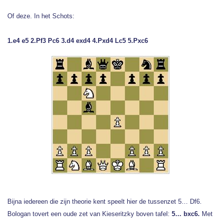
Of deze. In het Schots:
1.e4 e5 2.Pf3 Pc6 3.d4 exd4 4.Pxd4 Lc5 5.Pxc6
Bijna iedereen die zijn theorie kent speelt hier de tussenzet 5… Df6.
Bologan tovert een oude zet van Kieseritzky boven tafel:
5… bxc6.
Met