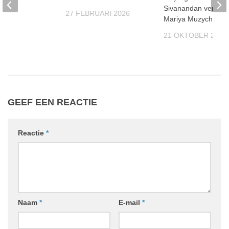
Sivanandan verslaa
27 FEBRUARI 2026
Mariya Muzychuk
 2024
21 OKTOBER 2025
GEEF EEN REACTIE
Reactie
*
Naam
*
E-mail
*