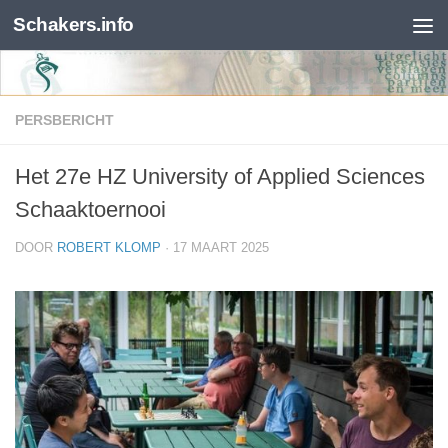
Schakers.info
Skip to content
PERSBERICHT
Het 27e HZ University of Applied Sciences
Schaaktoernooi
DOOR
ROBERT KLOMP
·
17 MAART 2025