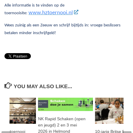
Alle informatie is te vinden op de
www.hztoernooi.nl
toernooisite:
Wees zuinig als een Zeeuw en schrijf bijtijds in: vroege beslissers
betalen minder inschrijfgeld!
YOU MAY ALSO LIKE...
NK Rapid Schaken (open
en jeugd) 2 en 3 mei
2026 in Helmond
ng HZ toernooi
10-jarig Britse Bod