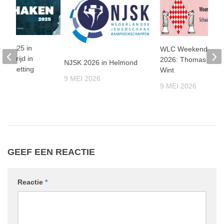
en 2025 in
WLC Weekendtoern
nenstrijd in
2026: Thomas Beer
NJSK 2026 in Helmond
le setting
Wint
9 MEI 2026
25
9 MEI 2026
GEEF EEN REACTIE
Reactie
*